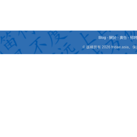
Blog
-
關於
-
廣告
-
招
© 版權所有 2026 fridae.a