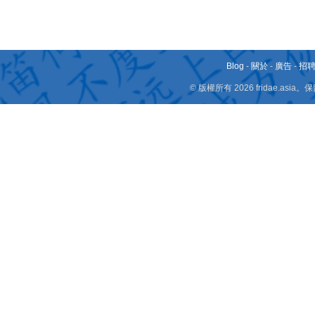
Blog
-
關於
-
廣告
-
招
© 版權所有 2026 fridae.a