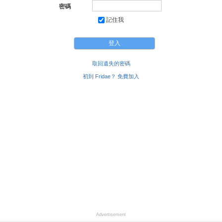
密碼
記住我
取回遺失的密碼
初到 Fridae？ 免費加入
Advertisement