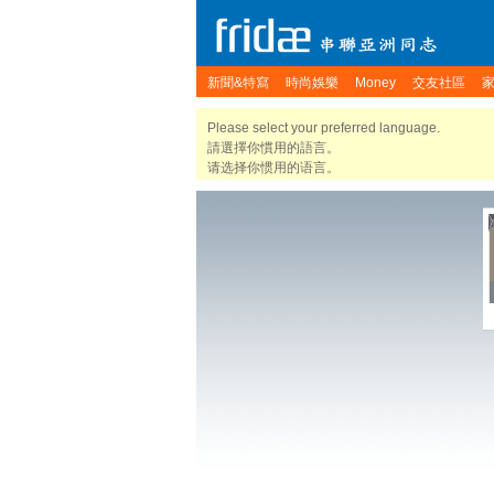
新聞&特寫
時尚娛樂
Money
交友社區
Please select your preferred language.
請選擇你慣用的語言。
请选择你惯用的语言。