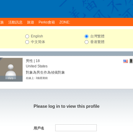
家族
活動訊息
旅遊
Perks會籍
ZONE:
English
台灣繁體
中文简体
香港繁體
男性 | 18
United States
對象為男生作為傾偈對象
rivs
rivs
在線上: 3個星期前
Please log in to view this profile
用戶名