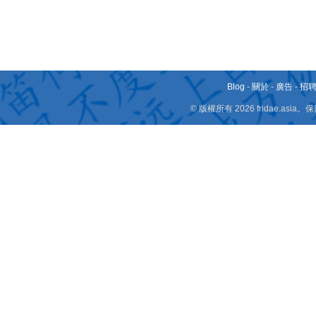
Blog
-
關於
-
廣告
-
招
© 版權所有 2026 fridae.a