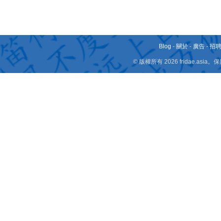
Blog
-
關於
-
廣告
-
招
© 版權所有 2026 fridae.a