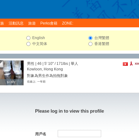
家族
活動訊息
旅遊
Perks會籍
ZONE:
English
台灣繁體
中文简体
香港繁體
男性 | 46 |
5' 10"
/
171lbs
| 華人
Kowloon, Hong Kong
對象為男生作為拍拖對象
scally
scally
在線上: 一年前
Please log in to view this profile
用戶名