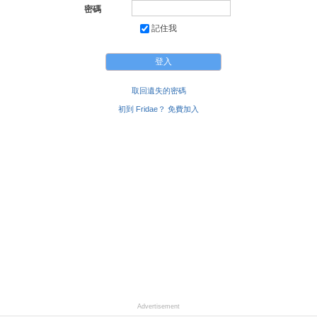
密碼
記住我
取回遺失的密碼
初到 Fridae？ 免費加入
Advertisement