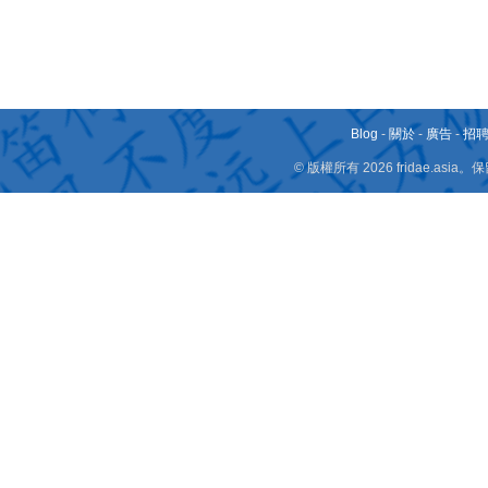
Blog
-
關於
-
廣告
-
招
© 版權所有 2026 fridae.a