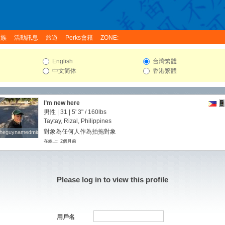
家族
活動訊息
旅遊
Perks會籍
ZONE:
English
台灣繁體
中文简体
香港繁體
I’m new here
男性 | 31 |
5' 3"
/
160lbs
Taytay, Rizal, Philippines
對象為任何人作為拍拖對象
theguynamedmicco
theguynamedmicco
在線上: 2個月前
Please log in to view this profile
用戶名