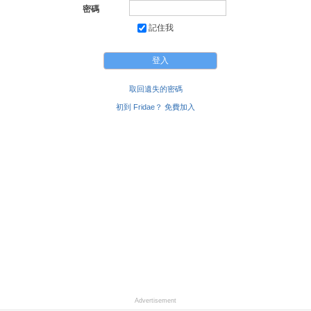
密碼
記住我
取回遺失的密碼
初到 Fridae？ 免費加入
Advertisement