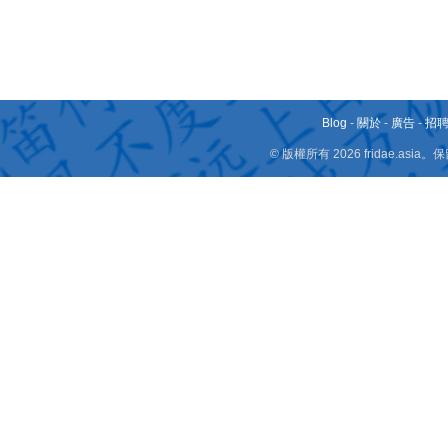
Blog
-
關於
-
廣告
-
招
© 版權所有 2026 fridae.a