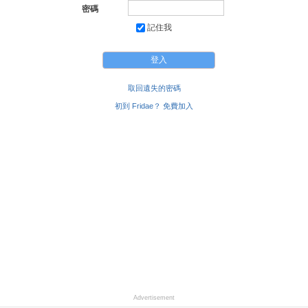
密碼
記住我
取回遺失的密碼
初到 Fridae？ 免費加入
Advertisement