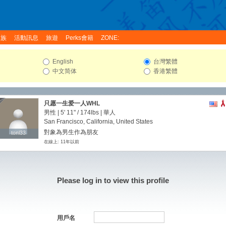
家族
活動訊息
旅遊
Perks會籍
ZONE:
English
台灣繁體
中文简体
香港繁體
只愿一生爱一人WHL
男性 |
5' 11"
/
174lbs
| 華人
San Francisco, California, United States
對象為男生作為朋友
tonl33
tonl33
在線上: 11年以前
Please log in to view this profile
用戶名