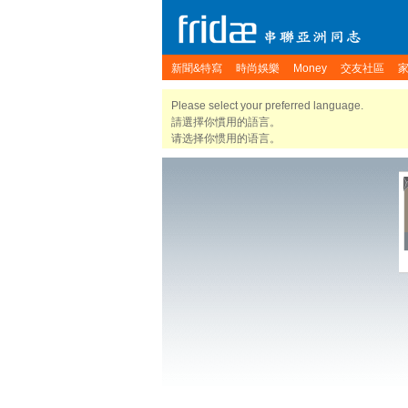
新聞&特寫
時尚娛樂
Money
交友社區
Please select your preferred language.
請選擇你慣用的語言。
请选择你惯用的语言。