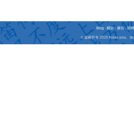
Blog
-
關於
-
廣告
-
招
© 版權所有 2026 fridae.a