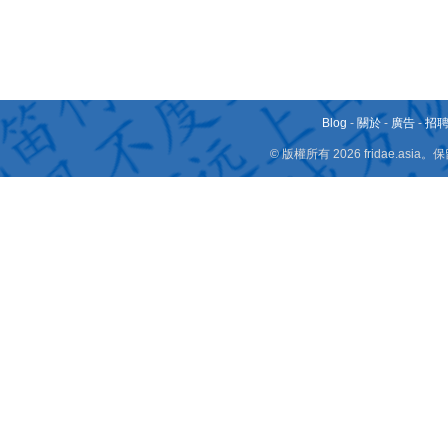
Blog
-
關於
-
廣告
-
招
© 版權所有 2026 fridae.a