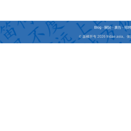
Blog
-
關於
-
廣告
-
招
© 版權所有 2026 fridae.a