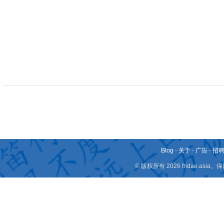
Blog
-
关于
-
广告
-
招
© 版权所有 2026 fridae.a