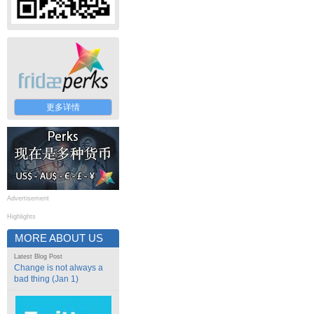
更多详情
Advertisement
Highlights
MORE ABOUT US
Latest Blog Post
Change is not always a
bad thing (Jan 1)