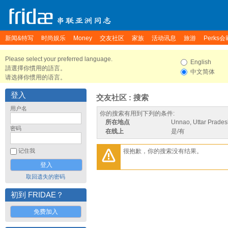
新闻&特写
时尚娱乐
Money
交友社区
家族
活动讯息
旅游
Perks会
Please select your preferred language.
English
請選擇你慣用的語言。
中文简体
请选择你惯用的语言。
登入
交友社区 : 搜索
用户名
你的搜索有用到下列的条件:
所在地点
Unnao, Uttar Pradesh
密码
在线上
是/有
很抱歉，你的搜索没有结果。
记住我
取回遗失的密码
初到 FRIDAE？
免费加入