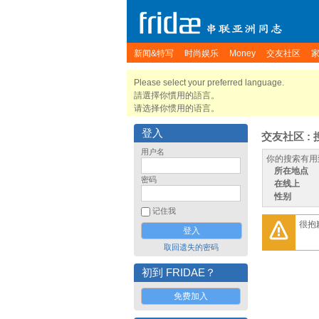
新闻&特写
时尚娱乐
Money
交友社区
Please select your preferred language.
請選擇你慣用的語言。
请选择你惯用的语言。
登入
交友社区 : 
用户名
你的搜索有用
所在地点
密码
在线上
性别
记住我
很抱
取回遗失的密码
初到 FRIDAE？
免费加入