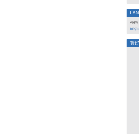
LA
View 
Engli
赞