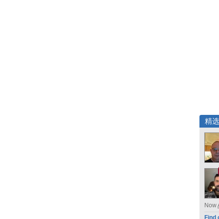
精
Now
Find 