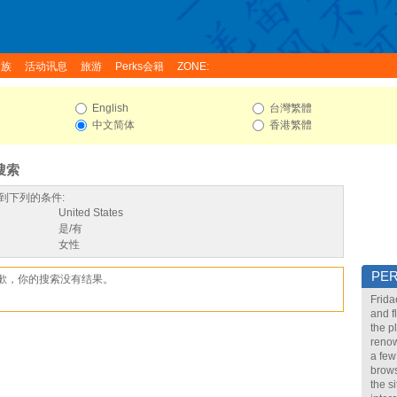
家族
活动讯息
旅游
Perks会籍
ZONE:
English
台灣繁體
中文简体
香港繁體
搜索
到下列的条件:
United States
是/有
女性
PE
歉，你的搜索没有结果。
Frida
and f
the p
renow
a few
brows
the s