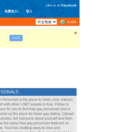
Like us on
Facebook
免费加入!
登入
4,684
SAVE
RSONALS
e Personals is the place to meet, chat, interact,
lirt with other LGBT people in Asia. Fridae is
lace for you to find Asia gay personals and is
ned as the place for Asian gay dating. Upload
 photos, tell everyone about yourself and then
e the many Asia gay personals featured on
ite. You’ll be chatting away to new and