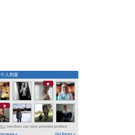
选个人档案
新
新
ALL
members can view unlimited profiles!
out more »
Get Perks »