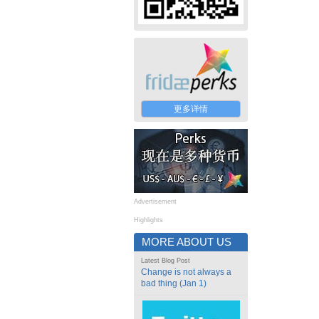
更多详情
Advertisement
Highlights
MORE ABOUT US
Latest Blog Post
Change is not always a
bad thing (Jan 1)