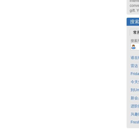
intere
conve
gift.
搜
常
搜索
谁在
雷达
Fri
今天
到Un
新会
进阶
兴趣
Fres