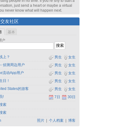
sting people in no time. If you’re shy to start a
rsation, just send a heart or maybe a virtual
 You never know what will happen next.
索交友社区
用
基本
用户
线上？
男生
女生
－侦测周边用户
男生
女生
dae流动App用户
男生
女生
生日！
男生
女生
ited States的游客
男生
女生
员!
7日
30日
搜索
搜索
h
照片
|
个人档案
|
博客