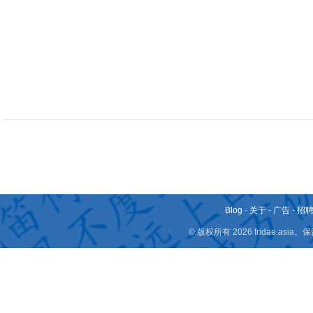
Blog
-
关于
-
广告
-
招
© 版权所有 2026 fridae.a