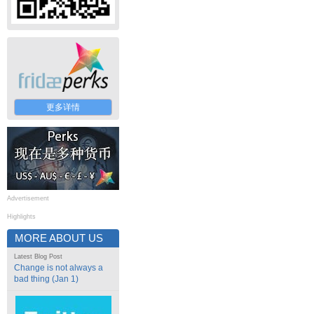
更多详情
Advertisement
Highlights
MORE ABOUT US
Latest Blog Post
Change is not always a
bad thing (Jan 1)