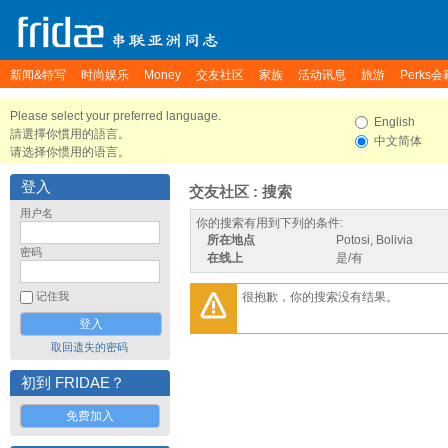
新闻&特写
时尚娱乐
Money
交友社区
家族
活动讯息
旅游
Perks会
Please select your preferred language.
English
請選擇你慣用的語言。
中文简体
请选择你惯用的语言。
登入
交友社区 : 搜索
用户名
你的搜索有用到下列的条件:
所在地点
Potosi, Bolivia
密码
在线上
是/有
很抱歉，你的搜索没有结果。
记住我
取回遗失的密码
初到 FRIDAE？
免费加入