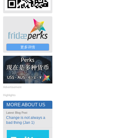
更多详情
Advertisement
Highlights
MORE ABOUT US
Latest Blog Post
Change is not always a
bad thing (Jan 1)