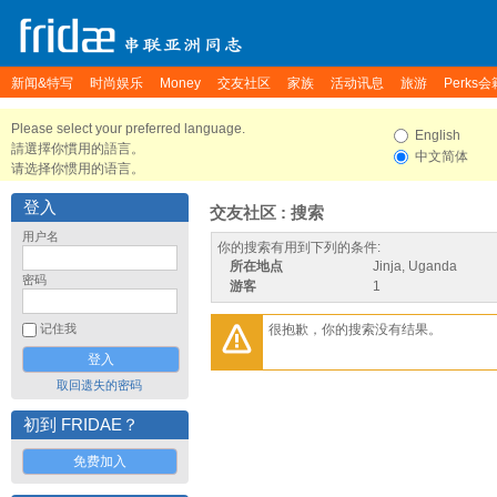
新闻&特写
时尚娱乐
Money
交友社区
家族
活动讯息
旅游
Perks会
Please select your preferred language.
English
請選擇你慣用的語言。
中文简体
请选择你惯用的语言。
登入
交友社区 : 搜索
用户名
你的搜索有用到下列的条件:
所在地点
Jinja, Uganda
密码
游客
1
很抱歉，你的搜索没有结果。
记住我
取回遗失的密码
初到 FRIDAE？
免费加入