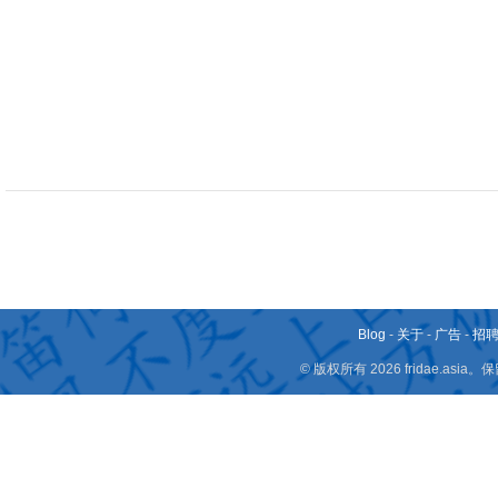
Blog
-
关于
-
广告
-
招
© 版权所有 2026 fridae.a