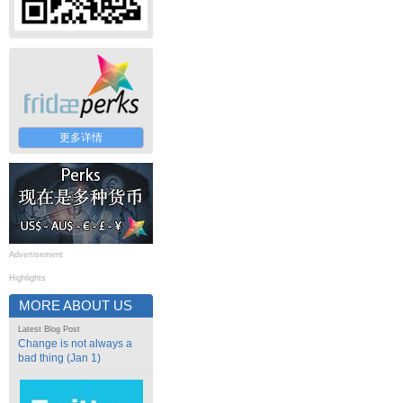
更多详情
Advertisement
Highlights
MORE ABOUT US
Latest Blog Post
Change is not always a
bad thing (Jan 1)