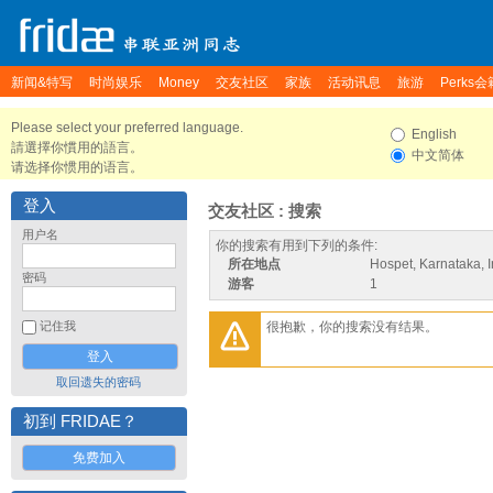
新闻&特写
时尚娱乐
Money
交友社区
家族
活动讯息
旅游
Perks会
Please select your preferred language.
English
請選擇你慣用的語言。
中文简体
请选择你惯用的语言。
登入
交友社区 : 搜索
用户名
你的搜索有用到下列的条件:
所在地点
Hospet, Karnataka, I
密码
游客
1
很抱歉，你的搜索没有结果。
记住我
取回遗失的密码
初到 FRIDAE？
免费加入