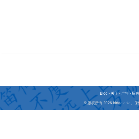
Blog
-
关于
-
广告
-
招
© 版权所有 2026 fridae.a