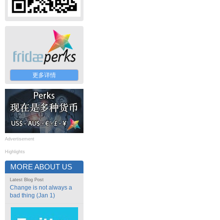
更多详情
Advertisement
Highlights
MORE ABOUT US
Latest Blog Post
Change is not always a
bad thing (Jan 1)