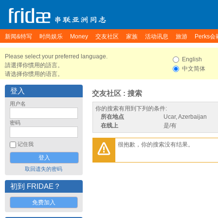
新闻&特写
时尚娱乐
Money
交友社区
家族
活动讯息
旅游
Perks会
Please select your preferred language.
English
請選擇你慣用的語言。
中文简体
请选择你惯用的语言。
登入
交友社区 : 搜索
用户名
你的搜索有用到下列的条件:
所在地点
Ucar, Azerbaijan
密码
在线上
是/有
很抱歉，你的搜索没有结果。
记住我
取回遗失的密码
初到 FRIDAE？
免费加入