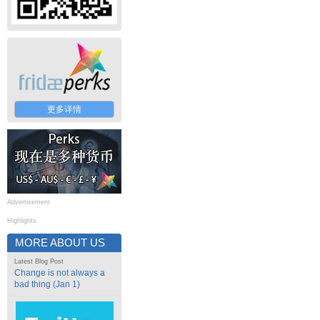
更多详情
Advertisement
Highlights
MORE ABOUT US
Latest Blog Post
Change is not always a
bad thing (Jan 1)