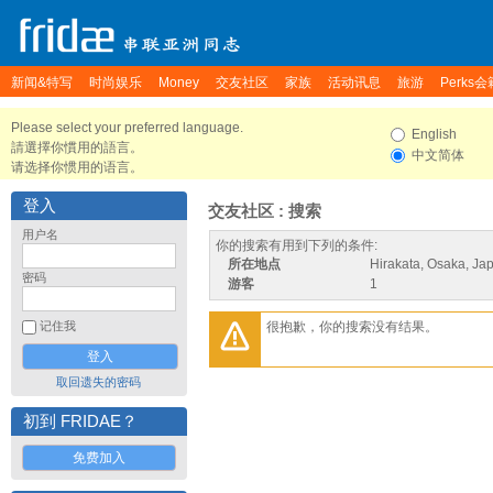
新闻&特写
时尚娱乐
Money
交友社区
家族
活动讯息
旅游
Perks会
Please select your preferred language.
English
請選擇你慣用的語言。
中文简体
请选择你惯用的语言。
登入
交友社区 : 搜索
用户名
你的搜索有用到下列的条件:
所在地点
Hirakata, Osaka, Ja
密码
游客
1
很抱歉，你的搜索没有结果。
记住我
取回遗失的密码
初到 FRIDAE？
免费加入