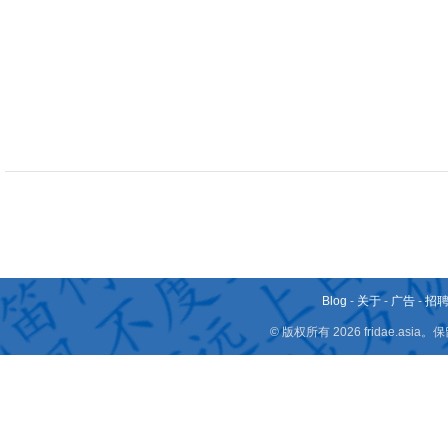
Blog
-
关于
-
广告
-
招
© 版权所有 2026 fridae.a