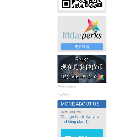
更多详情
Advertisement
Highlights
MORE ABOUT US
Latest Blog Post
Change is not always a
bad thing (Jan 1)