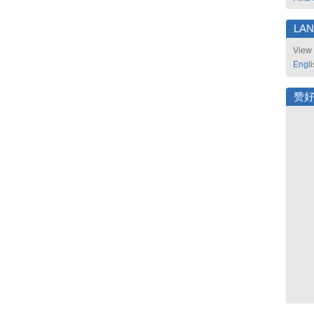
LA
View 
Engli
赞