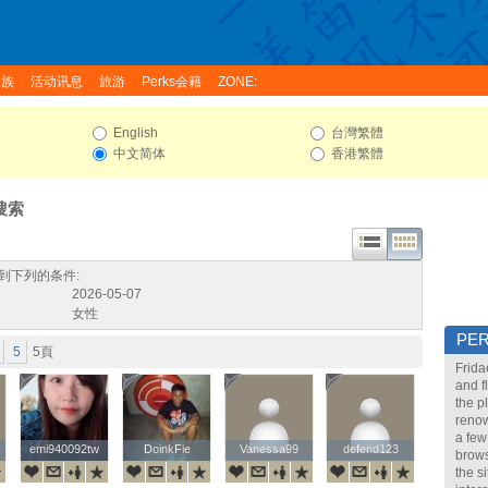
家族
活动讯息
旅游
Perks会籍
ZONE:
English
台灣繁體
中文简体
香港繁體
搜索
到下列的条件:
2026-05-07
女性
PE
5
5頁
Frida
and f
the p
renow
a few
emi940092tw
emi940092tw
DoinkFie
DoinkFie
Vanessa99
Vanessa99
defend123
defend123
brows
the s