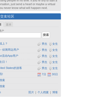
sting people in no time. If you’re shy to start a
rsation, just send a heart or maybe a virtual
 You never know what will happen next.
索交友社区
用
基本
用户
线上？
男生
女生
－侦测周边用户
男生
女生
dae流动App用户
男生
女生
生日！
男生
女生
ited States的游客
男生
女生
员!
7日
30日
搜索
搜索
h
照片
|
个人档案
|
博客