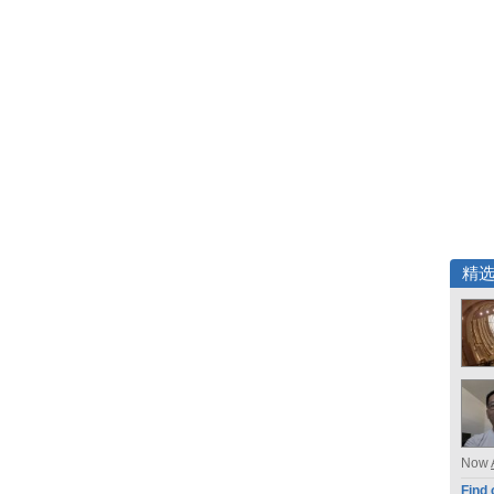
精
Now
Find 