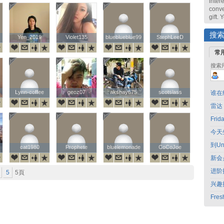
intere
conve
gift.
搜
Yen_2019
Yen_2019
Violet135
Violet135
blueblueblue99
blueblueblue99
StephLeeD
StephLeeD
常
搜索
Lynn-coffee
Lynn-coffee
geoz07
geoz07
akshay675
akshay675
scotslass
scotslass
谁在
雷达
Fri
今天
到Un
cat1980
cat1980
Prophete
Prophete
bluelemonade
bluelemonade
CoCoJoe
CoCoJoe
新会
进阶
5
5頁
兴趣
Fres