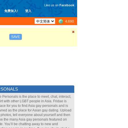
Like us on
Facebook
免费加入!
登入
4,690
SAVE
RSONALS
e Personals is the place to meet, chat, interact,
lirt with other LGBT people in Asia. Fridae is
lace for you to find Asia gay personals and is
ned as the place for Asian gay dating. Upload
 photos, tell everyone about yourself and then
e the many Asia gay personals featured on
ite. You’ll be chatting away to new and