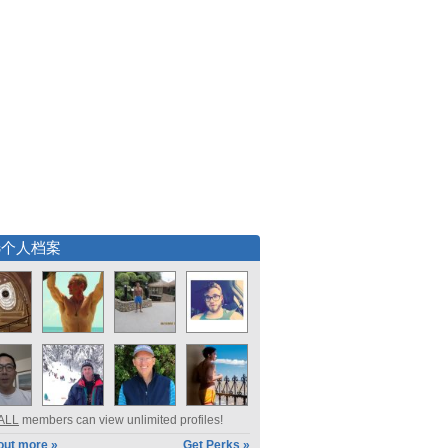
选个人档案
ALL
members can view unlimited profiles!
out more »
Get Perks »