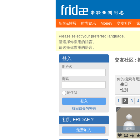
新闻&特写
时尚娱乐
Money
交友社区
Please select your preferred language.
請選擇你慣用的語言。
请选择你惯用的语言。
登入
交友社区 : 
用户名
密码
你的搜索有用
生日
性别
记住我
1
2
3
4
取回遗失的密码
初到 FRIDAE？
寒夜
寒夜
免费加入