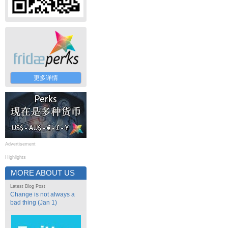
更多详情
Advertisement
Highlights
MORE ABOUT US
Latest Blog Post
Change is not always a
bad thing (Jan 1)