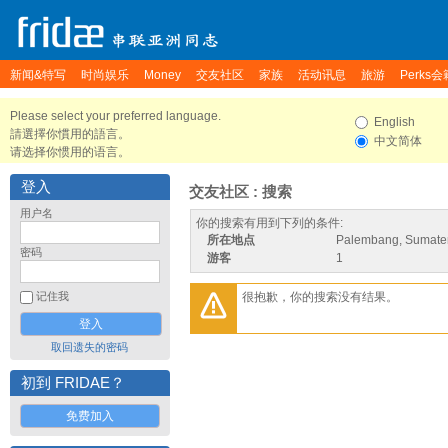
新闻&特写
时尚娱乐
Money
交友社区
家族
活动讯息
旅游
Perks会
Please select your preferred language.
English
請選擇你慣用的語言。
中文简体
请选择你惯用的语言。
登入
交友社区 : 搜索
用户名
你的搜索有用到下列的条件:
所在地点
Palembang, Sumater
密码
游客
1
很抱歉，你的搜索没有结果。
记住我
取回遗失的密码
初到 FRIDAE？
免费加入