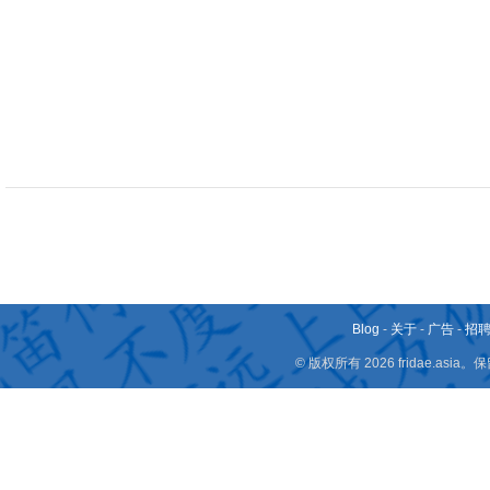
Blog
-
关于
-
广告
-
招
© 版权所有 2026 fridae.a