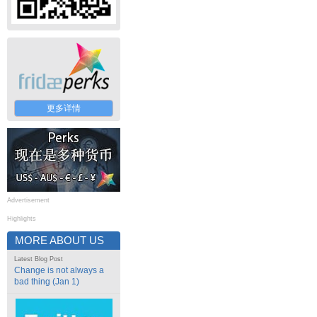
更多详情
Advertisement
Highlights
MORE ABOUT US
Latest Blog Post
Change is not always a
bad thing (Jan 1)