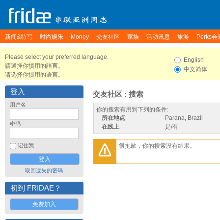
新闻&特写
时尚娱乐
Money
交友社区
家族
活动讯息
旅游
Perks会
Please select your preferred language.
English
請選擇你慣用的語言。
中文简体
请选择你惯用的语言。
登入
交友社区 : 搜索
用户名
你的搜索有用到下列的条件:
所在地点
Parana, Brazil
密码
在线上
是/有
很抱歉，你的搜索没有结果。
记住我
取回遗失的密码
初到 FRIDAE？
免费加入