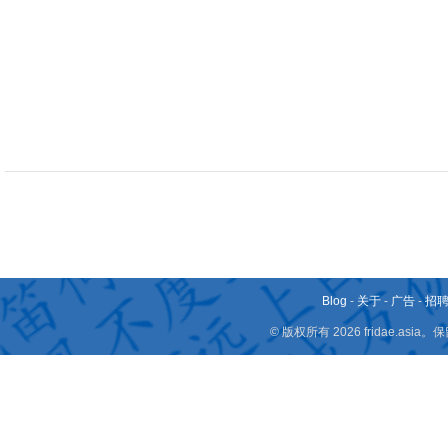
Blog
-
关于
-
广告
-
招
© 版权所有 2026 fridae.a