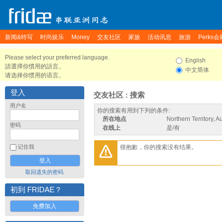
新闻&特写
时尚娱乐
Money
交友社区
家族
活动讯息
旅游
Perks会
Please select your preferred language.
English
請選擇你慣用的語言。
中文简体
请选择你惯用的语言。
登入
交友社区 : 搜索
用户名
你的搜索有用到下列的条件:
所在地点
Northern Territory, Au
密码
在线上
是/有
很抱歉，你的搜索没有结果。
记住我
取回遗失的密码
初到 FRIDAE？
免费加入