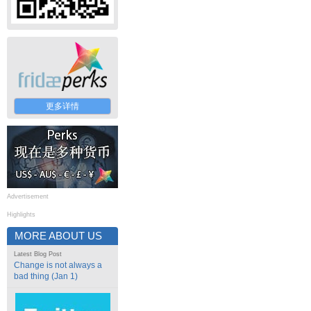
更多详情
Advertisement
Highlights
MORE ABOUT US
Latest Blog Post
Change is not always a
bad thing (Jan 1)