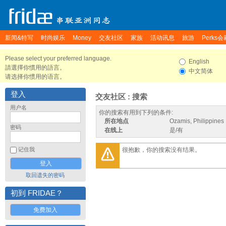
新闻&特写
时尚娱乐
Money
交友社区
家族
活动讯息
旅游
Perks会
Please select your preferred language.
English
請選擇你慣用的語言。
中文简体
请选择你惯用的语言。
登入
交友社区 : 搜索
用户名
你的搜索有用到下列的条件:
所在地点
Ozamis, Philippines
密码
在线上
是/有
很抱歉，你的搜索没有结果。
记住我
取回遗失的密码
初到 FRIDAE？
免费加入