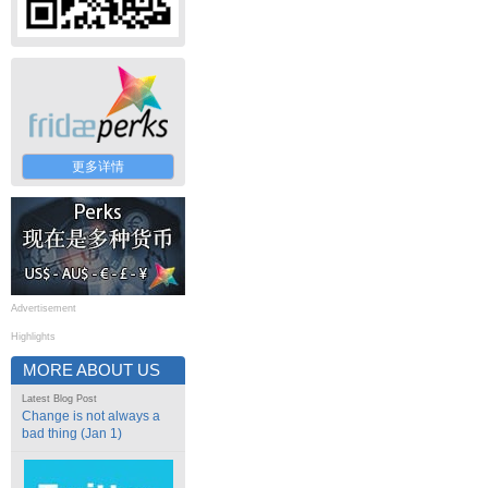
更多详情
Advertisement
Highlights
MORE ABOUT US
Latest Blog Post
Change is not always a
bad thing (Jan 1)