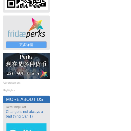
更多详情
Advertisement
Highlights
MORE ABOUT US
Latest Blog Post
Change is not always a
bad thing (Jan 1)