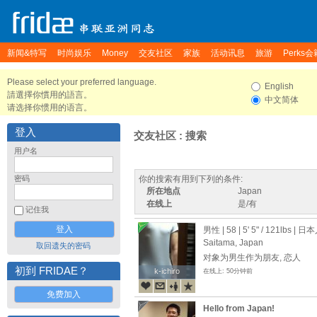
新闻&特写
时尚娱乐
Money
交友社区
家族
活动讯息
旅游
Perks会
Please select your preferred language.
English
請選擇你慣用的語言。
中文简体
请选择你惯用的语言。
登入
交友社区 : 搜索
用户名
密码
你的搜索有用到下列的条件:
所在地点
Japan
在线上
是/有
记住我
男性 | 58 |
5' 5"
/
121lbs
| 日本
Saitama, Japan
取回遗失的密码
对象为男生作为朋友, 恋人
初到 FRIDAE？
k-ichiro
k-ichiro
在线上: 50分钟前
免费加入
Hello from Japan!