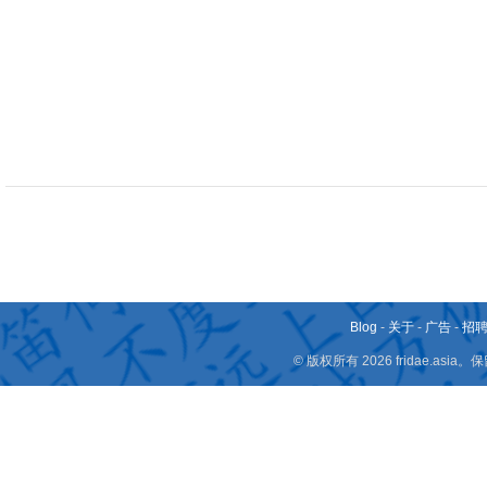
Blog
-
关于
-
广告
-
招
© 版权所有 2026 fridae.a