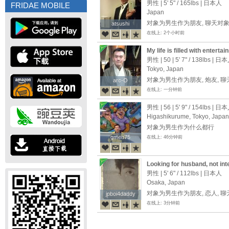
男性 |
5' 5"
/
165lbs
| 日本人
FRIDAE MOBILE
Japan
对象为男生作为朋友, 聊天对
atsushi
atsushi
在线上: 2个小时前
My life is filled with entertai
男性 | 50 |
5' 7"
/
138lbs
| 日本
Tokyo, Japan
对象为男生作为朋友, 炮友, 
arc-O
arc-O
在线上: 一分钟前
男性 | 56 |
5' 9"
/
154lbs
| 日本
Higashikurume, Tokyo, Japan
对象为男生作为什么都行
gmen75
gmen75
在线上: 46分钟前
Looking for husband, not int
男性 |
5' 6"
/
112lbs
| 日本人
Osaka, Japan
对象为男生作为朋友, 恋人, 
jpboi4daddy
jpboi4daddy
在线上: 3分钟前