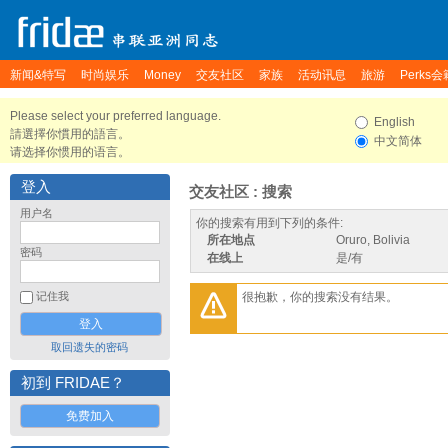
新闻&特写
时尚娱乐
Money
交友社区
家族
活动讯息
旅游
Perks会
Please select your preferred language.
English
請選擇你慣用的語言。
中文简体
请选择你惯用的语言。
登入
交友社区 : 搜索
用户名
你的搜索有用到下列的条件:
所在地点
Oruro, Bolivia
密码
在线上
是/有
很抱歉，你的搜索没有结果。
记住我
取回遗失的密码
初到 FRIDAE？
免费加入