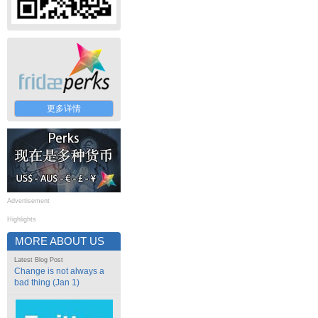
更多详情
Advertisement
Highlights
MORE ABOUT US
Latest Blog Post
Change is not always a
bad thing (Jan 1)