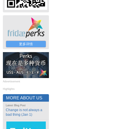
更多详情
Advertisement
Highlights
MORE ABOUT US
Latest Blog Post
Change is not always a
bad thing (Jan 1)