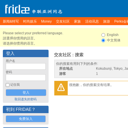
新闻&特写
时尚娱乐
Money
交友社区
家族
活动讯息
旅游
Perks会
Please select your preferred language.
English
請選擇你慣用的語言。
中文简体
请选择你惯用的语言。
登入
交友社区 : 搜索
用户名
你的搜索有用到下列的条件:
所在地点
Kokubunji, Tokyo, J
密码
游客
1
很抱歉，你的搜索没有结果。
记住我
取回遗失的密码
初到 FRIDAE？
免费加入