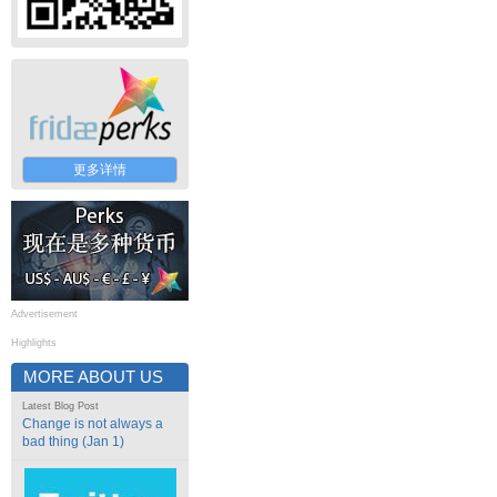
更多详情
Advertisement
Highlights
MORE ABOUT US
Latest Blog Post
Change is not always a
bad thing (Jan 1)