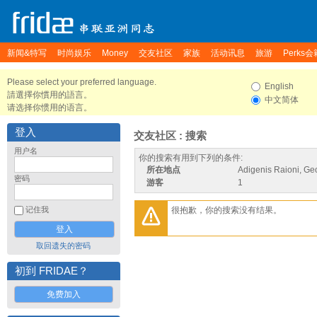
新闻&特写
时尚娱乐
Money
交友社区
家族
活动讯息
旅游
Perks会
Please select your preferred language.
English
請選擇你慣用的語言。
中文简体
请选择你惯用的语言。
登入
交友社区 : 搜索
用户名
你的搜索有用到下列的条件:
所在地点
Adigenis Raioni, Ge
密码
游客
1
很抱歉，你的搜索没有结果。
记住我
取回遗失的密码
初到 FRIDAE？
免费加入