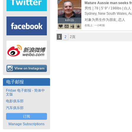
Mature Aussie man seeks f
男性 | 78 |
5' 9"
/
198lbs
| 白人
Sydney, New South Wales, Au
对象为男生作为朋友, 恋人
ken1b
ken1b
在线上: 一小时前
1
2
2頁
电子邮报
Fridae 电子邮报 - 简体中
文版
电影俱乐部
汽车俱乐部
订阅
Manage Subscriptions