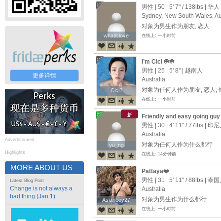
男性 | 50 |
5' 7"
/
138lbs
| 华人
Sydney, New South Wales, Au
对象为男生作为朋友, 恋人
whatislove
whatislove
在线上: 一小时前
I’m Cici ☘️☘️
男性 | 25 |
5' 8"
| 越南人
更多详情
Australia
对象为任何人作为朋友, 恋人, 
Cici2
Cici2
在线上: 一小时前
新
Friendly and easy going guy
男性 | 30 |
4' 11"
/
77lbs
| 印尼
Australia
Advertisement
对象为任何人作为什么都行
yu_ng
yu_ng
Highlights
在线上: 14分钟前
MORE ABOUT US
Pattaya❤️
男性 | 31 |
5' 11"
/
88lbs
| 泰国
Latest Blog Post
Change is not always a
Australia
bad thing (Jan 1)
对象为男生作为什么都行
Asianboy27
Asianboy27
在线上: 一小时前