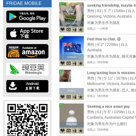
FRIDAE MOBILE
seeking friendship, maybe 
男性 | 83 |
5' 7"
/
158lbs
| 白人
Geelong, Victoria, Australia
对象为男生作为朋友
giacomo
giacomo
在线上: 一小时前
Feel free to chat. 😉
男性 |
6' 2"
/
220lbs
| 白人
Australia
对象为男生作为朋友, 聊天对
-simon
-simon
在线上: 33分钟前
Long lasting love is mission
男性 | 78 |
5' 11"
/
167lbs
| 白
Melbourne, Victoria, Australia
对象为男生作为朋友, 恋人, 炮
bobr2
bobr2
在线上: 54分钟前
Seeking a nice asian guy
男性 | 63 |
5' 6"
/
105lbs
| 白人
Canberra, Australian Capital Te
对象为男生作为什么都行
Faylee
Faylee
在线上: 33分钟前