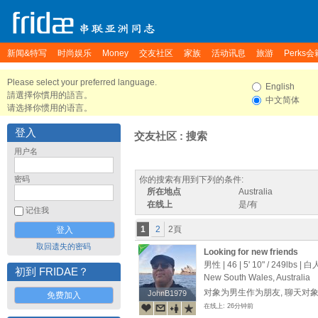
新闻&特写
时尚娱乐
Money
交友社区
家族
活动讯息
旅游
Perks会
Please select your preferred language.
English
請選擇你慣用的語言。
中文简体
请选择你惯用的语言。
登入
交友社区 : 搜索
用户名
密码
你的搜索有用到下列的条件:
所在地点
Australia
在线上
是/有
记住我
1
2
2頁
取回遗失的密码
Looking for new friends
男性 | 46 |
5' 10"
/
249lbs
| 白
初到 FRIDAE？
New South Wales, Australia
对象为男生作为朋友, 聊天对
JohnB1979
JohnB1979
免费加入
在线上: 26分钟前