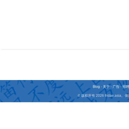
Blog
-
关于
-
广告
-
招
© 版权所有 2026 fridae.a