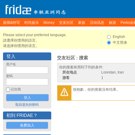
新闻&特写
时尚娱乐
Money
交友社区
家族
活动讯息
旅游
Perks会
Please select your preferred language.
English
請選擇你慣用的語言。
中文简体
请选择你惯用的语言。
登入
交友社区 : 搜索
用户名
你的搜索有用到下列的条件:
所在地点
Lorestan, Iran
密码
游客
1
很抱歉，你的搜索没有结果。
记住我
取回遗失的密码
初到 FRIDAE？
免费加入