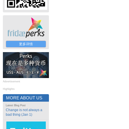
更多详情
Advertisement
Highlights
MORE ABOUT US
Latest Blog Post
Change is not always a
bad thing (Jan 1)