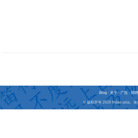
Blog
-
关于
-
广告
-
招
© 版权所有 2026 fridae.a