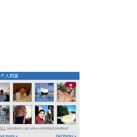
选个人档案
新
ALL
members can view unlimited profiles!
out more »
Get Perks »