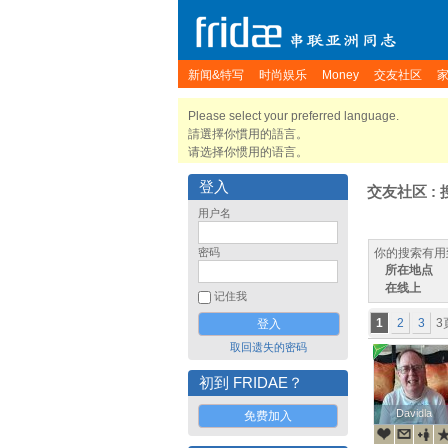
新闻&特写
时尚娱乐
Money
交友社区
Please select your preferred language.
請選擇你慣用的語言。
请选择你惯用的语言。
登入
交友社区 : 
用户名
密码
你的搜索有用
所在地点
在线上
记住我
1
2
3
3
取回遗失的密码
初到 FRIDAE？
Davidla
Davidla
免费加入