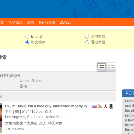
家族
活动讯息
旅游
Perks会籍
ZONE:
English
台灣繁體
中文简体
香港繁體
搜索
到下列的条件:
United States
是/有
PE
頁
Frida
and f
Hi, I’m David. I'm a nice guy, interested mostly in
the p
friends, and more
男性 | 68 |
5' 6"
/
160lbs
| 白人
renow
Los Angeles, California, United States
a few
对象为男生作为朋友, 恋人, 聊天对象
brows
在线上: 5分钟前
the s