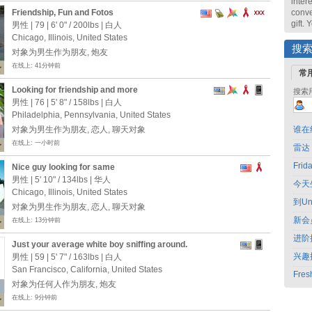
intere
Friendship, Fun and Fotos
conve
gift.
男性 | 79 |
6' 0"
/
200lbs
| 白人
Chicago, Illinois, United States
搜
对象为男生作为朋友, 炮友
在线上: 41分钟前
常
Looking for friendship and more
搜索
男性 | 76 |
5' 8"
/
158lbs
| 白人
Philadelphia, Pennsylvania, United States
对象为男生作为朋友, 恋人, 聊天对象
谁在
在线上: 一小时前
雷达
Fri
Nice guy looking for same
男性 |
5' 10"
/
134lbs
| 华人
今天
Chicago, Illinois, United States
到Un
对象为男生作为朋友, 恋人, 聊天对象
新会
在线上: 13分钟前
进阶
Just your average white boy sniffing around.
兴趣
男性 | 59 |
5' 7"
/
163lbs
| 白人
San Francisco, California, United States
Fres
对象为任何人作为朋友, 炮友
在线上: 9分钟前