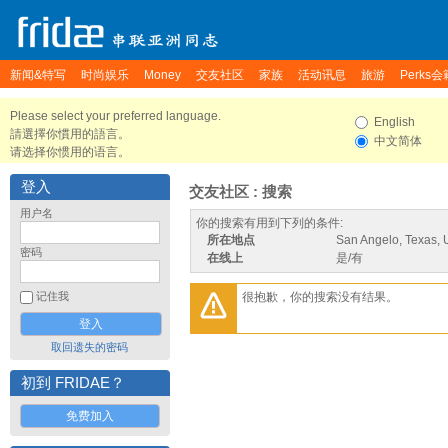
新闻&特写
时尚娱乐
Money
交友社区
家族
活动讯息
旅游
Perks会
Please select your preferred language.
English
請選擇你慣用的語言。
中文简体
请选择你惯用的语言。
登入
交友社区 : 搜索
用户名
你的搜索有用到下列的条件:
所在地点
San Angelo, Texas, 
密码
在线上
是/有
很抱歉，你的搜索没有结果。
记住我
取回遗失的密码
初到 FRIDAE？
免费加入