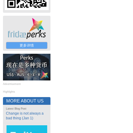
更多详情
Advertisement
Highlights
MORE ABOUT US
Latest Blog Post
Change is not always a
bad thing (Jan 1)