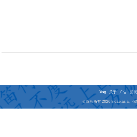
Blog
-
关于
-
广告
-
招
© 版权所有 2026 fridae.a