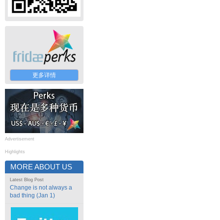
更多详情
Advertisement
Highlights
MORE ABOUT US
Latest Blog Post
Change is not always a
bad thing (Jan 1)