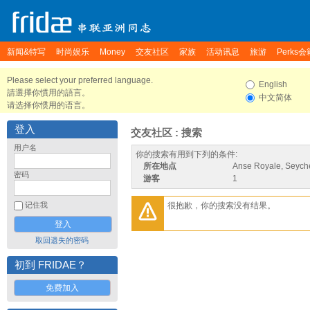
新闻&特写
时尚娱乐
Money
交友社区
家族
活动讯息
旅游
Perks会
Please select your preferred language.
English
請選擇你慣用的語言。
中文简体
请选择你惯用的语言。
登入
交友社区 : 搜索
用户名
你的搜索有用到下列的条件:
所在地点
Anse Royale, Seych
密码
游客
1
很抱歉，你的搜索没有结果。
记住我
取回遗失的密码
初到 FRIDAE？
免费加入