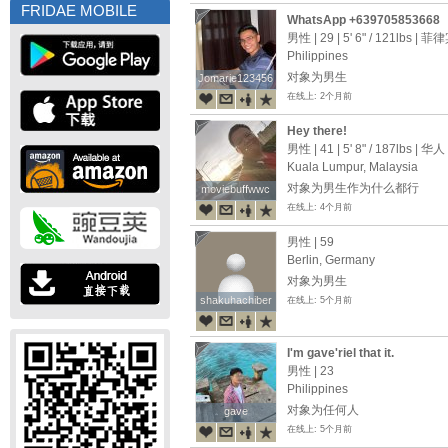
FRIDAE MOBILE
WhatsApp +639705853668
男性 | 29 |
5' 6"
/
121lbs
| 菲
Philippines
对象为男生
Jomarie123456
Jomarie123456
在线上: 2个月前
Hey there!
男性 | 41 |
5' 8"
/
187lbs
| 华人
Kuala Lumpur, Malaysia
对象为男生作为什么都行
moviebuffwwc
moviebuffwwc
在线上: 4个月前
男性 | 59
Berlin, Germany
对象为男生
shakuhachiber
shakuhachiber
在线上: 5个月前
I'm gave'riel that it.
男性 | 23
Philippines
对象为任何人
gave
gave
在线上: 5个月前