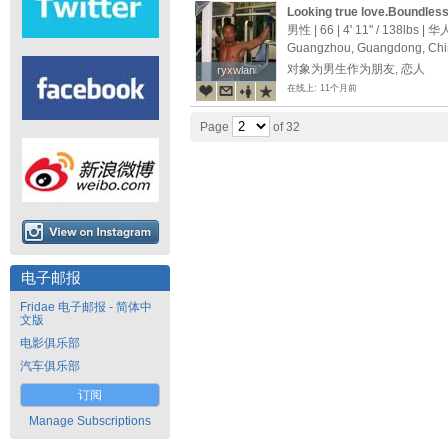
Looking true love.Boundles
you at?
男性 | 66 |
4' 11"
/
138lbs
| 华
Guangzhou, Guangdong, Ch
对象为男生作为朋友, 恋人
ryxwlan
ryxwlan
在线上: 11个月前
Page
of 32
电子邮报
Fridae 电子邮报 - 简体中
文版
电影俱乐部
汽车俱乐部
订阅
Manage Subscriptions