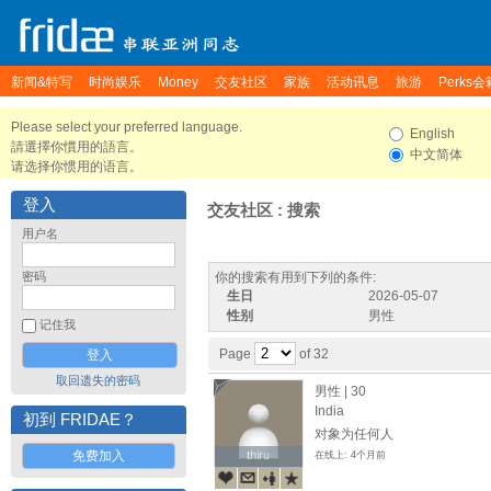
新闻&特写
时尚娱乐
Money
交友社区
家族
活动讯息
旅游
Perks会
Please select your preferred language.
English
請選擇你慣用的語言。
中文简体
请选择你惯用的语言。
登入
交友社区 : 搜索
用户名
密码
你的搜索有用到下列的条件:
生日
2026-05-07
性别
男性
记住我
Page
of 32
取回遗失的密码
男性 | 30
India
初到 FRIDAE？
对象为任何人
免费加入
thiru
thiru
在线上: 4个月前