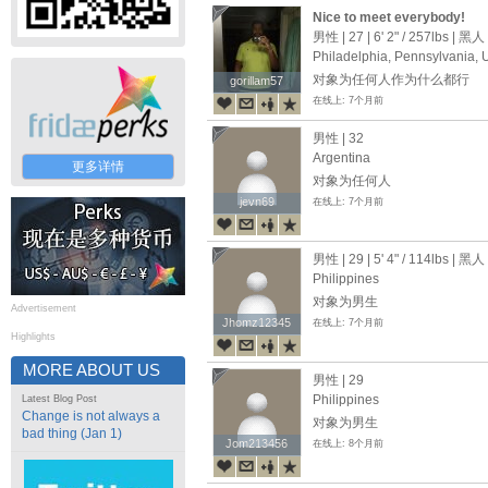
Nice to meet everybody!
男性 | 27 |
6' 2"
/
257lbs
| 黑人
Philadelphia, Pennsylvania, 
对象为任何人作为什么都行
gorillam57
gorillam57
在线上: 7个月前
男性 | 32
Argentina
更多详情
对象为任何人
jevn69
jevn69
在线上: 7个月前
男性 | 29 |
5' 4"
/
114lbs
| 黑人
Philippines
对象为男生
Advertisement
Jhomz12345
Jhomz12345
在线上: 7个月前
Highlights
MORE ABOUT US
男性 | 29
Philippines
Latest Blog Post
Change is not always a
对象为男生
bad thing (Jan 1)
Jom213456
Jom213456
在线上: 8个月前