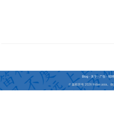
Blog
-
关于
-
广告
-
招
© 版权所有 2026 fridae.a