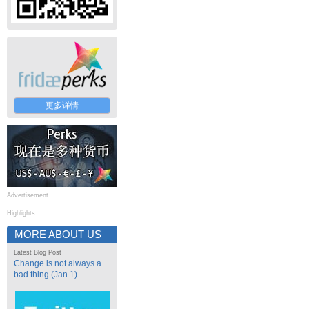
更多详情
Advertisement
Highlights
MORE ABOUT US
Latest Blog Post
Change is not always a
bad thing (Jan 1)