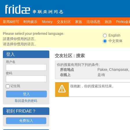
新闻&特写
时尚娱乐
Money
交友社区
家族
活动讯息
旅游
Perks会
Please select your preferred language.
English
請選擇你慣用的語言。
中文简体
请选择你惯用的语言。
登入
交友社区 : 搜索
用户名
你的搜索有用到下列的条件:
所在地点
Pakxe, Champasak,
密码
在线上
是/有
很抱歉，你的搜索没有结果。
记住我
取回遗失的密码
初到 FRIDAE？
免费加入