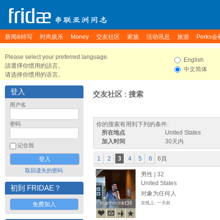
新闻&特写
时尚娱乐
Money
交友社区
家族
活动讯息
旅游
Perks会
Please select your preferred language.
English
請選擇你慣用的語言。
中文简体
请选择你惯用的语言。
登入
交友社区 : 搜索
用户名
密码
你的搜索有用到下列的条件:
所在地点
United States
加入时间
30天内
记住我
1
2
3
4
5
6
6頁
取回遗失的密码
男性 | 32
United States
初到 FRIDAE？
对象为任何人
thanhsonkt38
thanhsonkt38
在线上: 一天前
免费加入