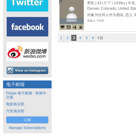
男性 | 43 |
5' 7"
/
143lbs
| 中东
Denver, Colorado, United Sta
对象为任何人作为朋友, 恋人,
Kkinn
Kkinn
在线上: 6天内
1
2
3
4
5
6
6頁
电子邮报
Fridae 电子邮报 - 简体中
文版
电影俱乐部
汽车俱乐部
订阅
Manage Subscriptions