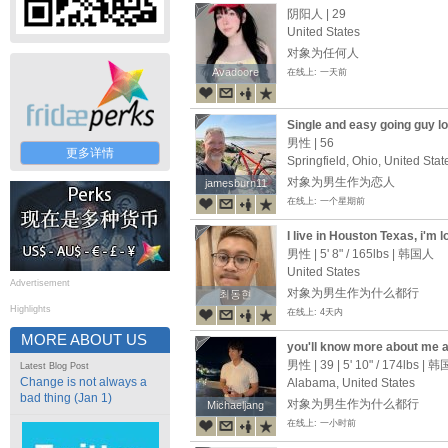
阴阳人 | 29
United States
对象为任何人
Avadoore
Avadoore
在线上: 一天前
Single and easy going guy l
romantic
男性 | 56
更多详情
Springfield, Ohio, United Stat
对象为男生作为恋人
jamesburn11
jamesburn11
在线上: 一个星期前
I live in Houston Texas, i'm l
stuff with. Im stocky and like 
男性 |
5' 8"
/
165lbs
| 韩国人
know a guy and feel like the
United States
Ultimately, I'd like to make
Advertisement
对象为男生作为什么都行
최동현
최동현
with one guy. Would that be 
Highlights
在线上: 4天内
member, so sometimes the o
interest is by sending a hear
MORE ABOUT US
you'll know more about me a
message or a heart back, I wi
you ever will from this
a real message.
男性 | 39 |
5' 10"
/
174lbs
| 韩
Latest Blog Post
나눠보면 저에 대해 훨씬 더 많
Change is not always a
Alabama, United States
bad thing (Jan 1)
对象为男生作为什么都行
Michaeljang
Michaeljang
在线上: 一小时前