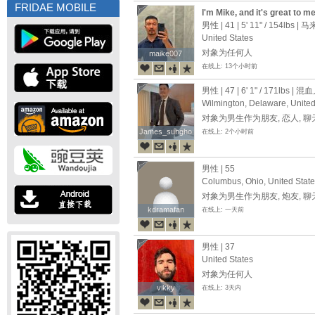
FRIDAE MOBILE
I'm Mike, and it's great to m
app. I'm hoping to find a gen
男性 | 41 |
5' 11"
/
154lbs
| 马
someone. If you're willing t
United States
prefer older people than me
对象为任何人
maike007
maike007
在线上: 13个小时前
男性 | 47 |
6' 1"
/
171lbs
| 混血
Wilmington, Delaware, United
对象为男生作为朋友, 恋人, 
James_sungho
James_sungho
在线上: 2个小时前
男性 | 55
Columbus, Ohio, United Stat
对象为男生作为朋友, 炮友, 
kdramafan
kdramafan
在线上: 一天前
男性 | 37
United States
对象为任何人
vikky
vikky
在线上: 3天内