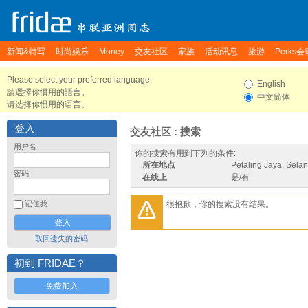
新闻&特写
时尚娱乐
Money
交友社区
家族
活动讯息
旅游
Perks会
Please select your preferred language.
English
請選擇你慣用的語言。
中文简体
请选择你惯用的语言。
登入
交友社区 : 搜索
用户名
你的搜索有用到下列的条件:
所在地点
Petaling Jaya, Selan
密码
在线上
是/有
很抱歉，你的搜索没有结果。
记住我
取回遗失的密码
初到 FRIDAE？
免费加入