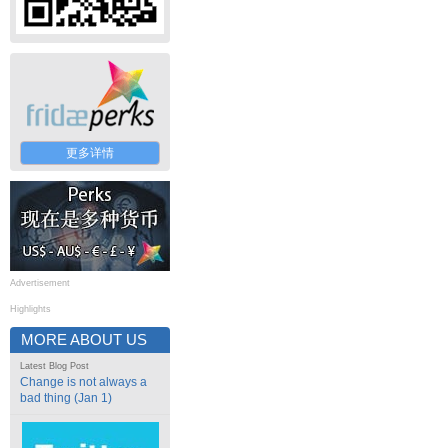
更多详情
Advertisement
Highlights
MORE ABOUT US
Latest Blog Post
Change is not always a
bad thing (Jan 1)