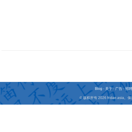
Blog
-
关于
-
广告
-
招
© 版权所有 2026 fridae.a