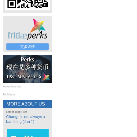
更多详情
Advertisement
Highlights
MORE ABOUT US
Latest Blog Post
Change is not always a
bad thing (Jan 1)