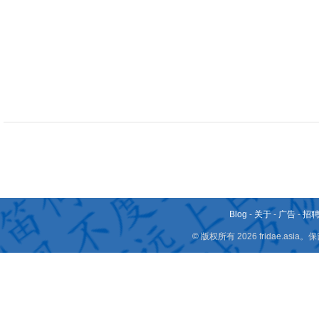
Blog
-
关于
-
广告
-
招
© 版权所有 2026 fridae.a