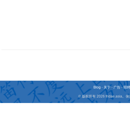
Blog
-
关于
-
广告
-
招
© 版权所有 2026 fridae.a