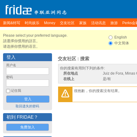
新闻&特写
时尚娱乐
Money
交友社区
家族
活动讯息
旅游
Perks会
Please select your preferred language.
English
請選擇你慣用的語言。
中文简体
请选择你惯用的语言。
登入
交友社区 : 搜索
用户名
你的搜索有用到下列的条件:
所在地点
Juiz de Fora, Minas 
密码
在线上
是/有
很抱歉，你的搜索没有结果。
记住我
取回遗失的密码
初到 FRIDAE？
免费加入