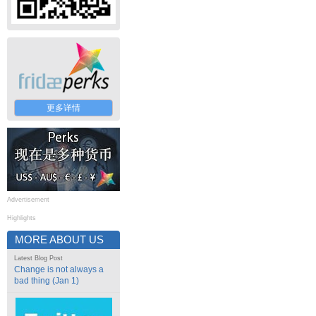
更多详情
Advertisement
Highlights
MORE ABOUT US
Latest Blog Post
Change is not always a
bad thing (Jan 1)