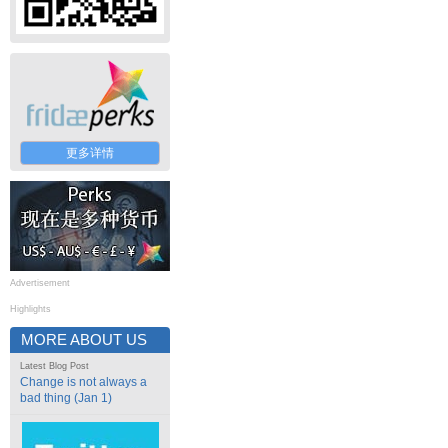
更多详情
Advertisement
Highlights
MORE ABOUT US
Latest Blog Post
Change is not always a
bad thing (Jan 1)