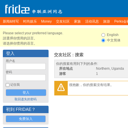
新闻&特写
时尚娱乐
Money
交友社区
家族
活动讯息
旅游
Perks会
Please select your preferred language.
English
請選擇你慣用的語言。
中文简体
请选择你惯用的语言。
登入
交友社区 : 搜索
用户名
你的搜索有用到下列的条件:
所在地点
Northern, Uganda
密码
游客
1
很抱歉，你的搜索没有结果。
记住我
取回遗失的密码
初到 FRIDAE？
免费加入