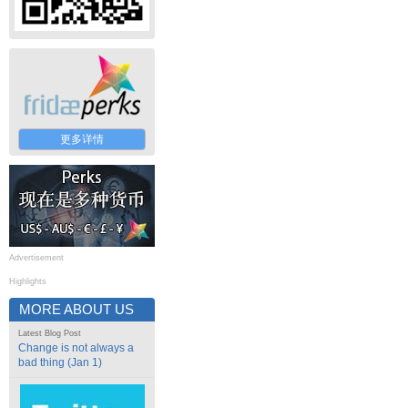
更多详情
Advertisement
Highlights
MORE ABOUT US
Latest Blog Post
Change is not always a
bad thing (Jan 1)