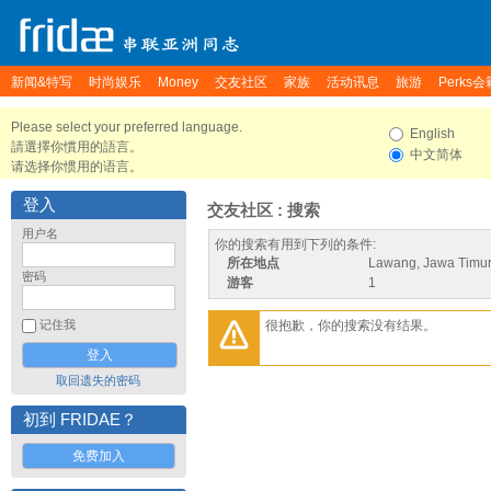
新闻&特写
时尚娱乐
Money
交友社区
家族
活动讯息
旅游
Perks会
Please select your preferred language.
English
請選擇你慣用的語言。
中文简体
请选择你惯用的语言。
登入
交友社区 : 搜索
用户名
你的搜索有用到下列的条件:
所在地点
Lawang, Jawa Timur
密码
游客
1
很抱歉，你的搜索没有结果。
记住我
取回遗失的密码
初到 FRIDAE？
免费加入