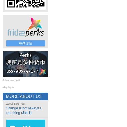
更多详情
Advertisement
Highlights
MORE ABOUT US
Latest Blog Post
Change is not always a
bad thing (Jan 1)