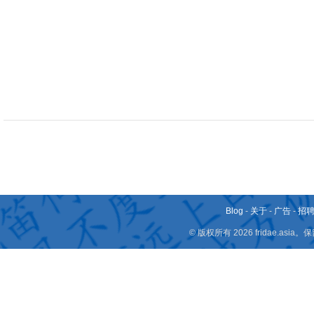
Blog
-
关于
-
广告
-
招
© 版权所有 2026 fridae.a