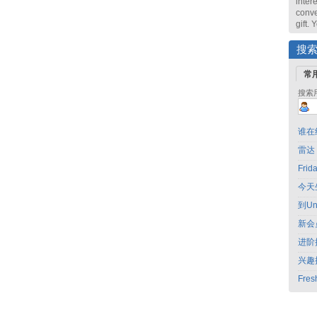
intere
conve
gift.
搜
常
搜索
谁在
雷达
Fri
今天
到Un
新会
进阶
兴趣
Fres