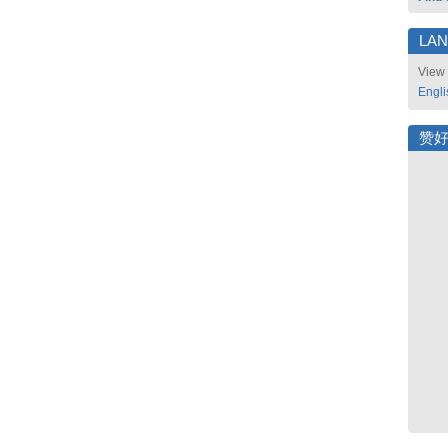
LA
View 
Engli
赞