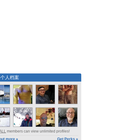
选个人档案
ALL
members can view unlimited profiles!
out more »
Get Perks »