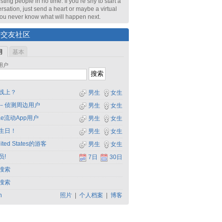
sting people in no time. If you’re shy to start a
rsation, just send a heart or maybe a virtual
 You never know what will happen next.
索交友社区
用
基本
用户
线上？
男生
女生
－侦测周边用户
男生
女生
dae流动App用户
男生
女生
生日！
男生
女生
ited States的游客
男生
女生
员!
7日
30日
搜索
搜索
h
照片
|
个人档案
|
博客