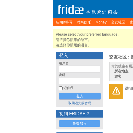
新闻&特写
时尚娱乐
Money
交友社区
Please select your preferred language.
請選擇你慣用的語言。
请选择你惯用的语言。
登入
交友社区 : 
用户名
你的搜索有用
所在地点
密码
游客
很抱
记住我
取回遗失的密码
初到 FRIDAE？
免费加入