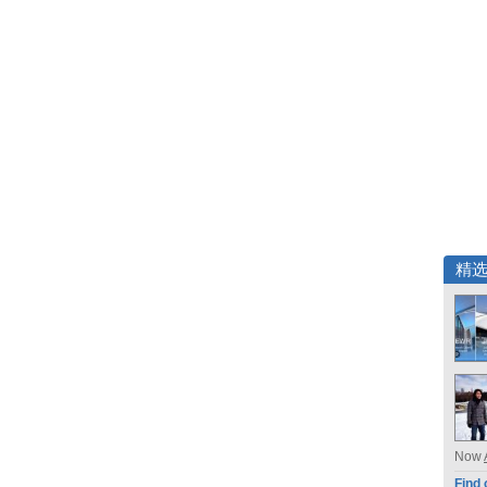
精
Now
Find 