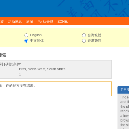
家族
活动讯息
旅游
Perks会籍
ZONE:
English
台灣繁體
中文简体
香港繁體
搜索
到下列的条件:
Brits, North-West, South Africa
1
歉，你的搜索没有结果。
PE
Frida
and f
the p
renow
a few
brows
the s