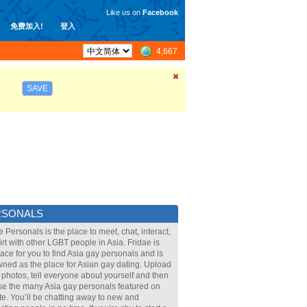
Like us on
Facebook
免费加入!
登入
4,667
SAVE
RSONALS
e Personals is the place to meet, chat, interact,
lirt with other LGBT people in Asia. Fridae is
lace for you to find Asia gay personals and is
ned as the place for Asian gay dating. Upload
 photos, tell everyone about yourself and then
e the many Asia gay personals featured on
ite. You’ll be chatting away to new and