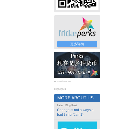
更多详情
Advertisement
Highlights
MORE ABOUT US
Latest Blog Post
Change is not always a
bad thing (Jan 1)