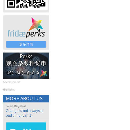
更多详情
Advertisement
Highlights
MORE ABOUT US
Latest Blog Post
Change is not always a
bad thing (Jan 1)