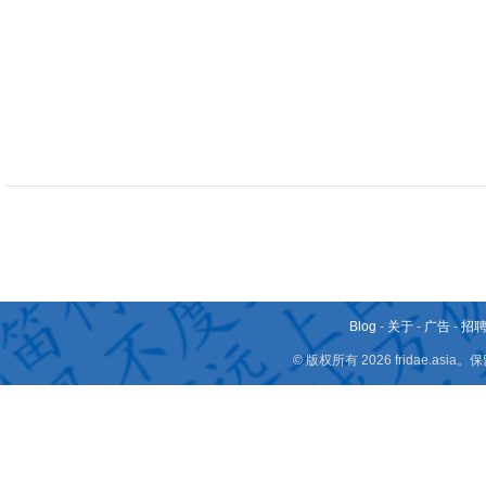
Blog
-
关于
-
广告
-
招
© 版权所有 2026 fridae.a