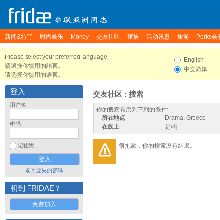
新闻&特写
时尚娱乐
Money
交友社区
家族
活动讯息
旅游
Perks会
Please select your preferred language.
English
請選擇你慣用的語言。
中文简体
请选择你惯用的语言。
登入
交友社区 : 搜索
用户名
你的搜索有用到下列的条件:
所在地点
Drama, Greece
密码
在线上
是/有
很抱歉，你的搜索没有结果。
记住我
取回遗失的密码
初到 FRIDAE？
免费加入