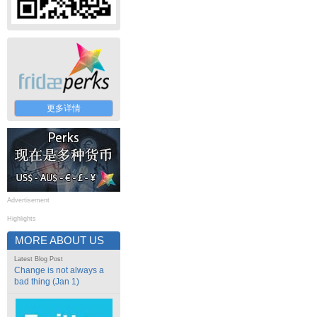
更多详情
Advertisement
Highlights
MORE ABOUT US
Latest Blog Post
Change is not always a
bad thing (Jan 1)