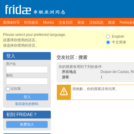
新闻&特写
时尚娱乐
Money
交友社区
家族
活动讯息
旅游
Perks会
Please select your preferred language.
English
請選擇你慣用的語言。
中文简体
请选择你惯用的语言。
登入
交友社区 : 搜索
用户名
你的搜索有用到下列的条件:
所在地点
Duque de Caxias, Rio
密码
游客
1
很抱歉，你的搜索没有结果。
记住我
取回遗失的密码
初到 FRIDAE？
免费加入