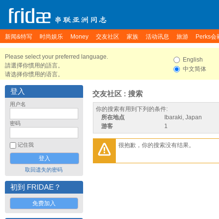
新闻&特写
时尚娱乐
Money
交友社区
家族
活动讯息
旅游
Perks会
Please select your preferred language.
English
請選擇你慣用的語言。
中文简体
请选择你惯用的语言。
登入
交友社区 : 搜索
用户名
你的搜索有用到下列的条件:
所在地点
Ibaraki, Japan
密码
游客
1
很抱歉，你的搜索没有结果。
记住我
取回遗失的密码
初到 FRIDAE？
免费加入