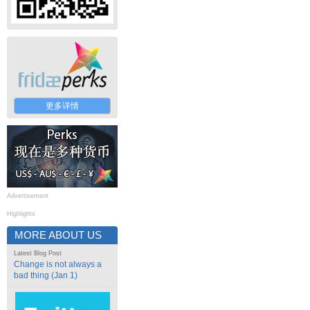
更多详情
Advertisement
Highlights
MORE ABOUT US
Latest Blog Post
Change is not always a
bad thing (Jan 1)