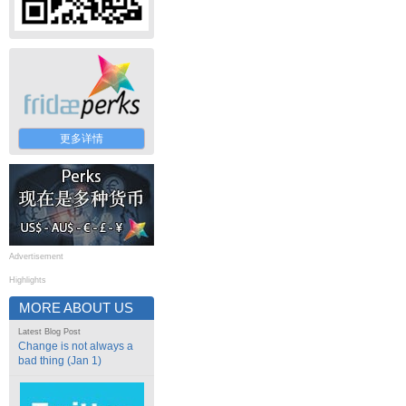
更多详情
Advertisement
Highlights
MORE ABOUT US
Latest Blog Post
Change is not always a
bad thing (Jan 1)