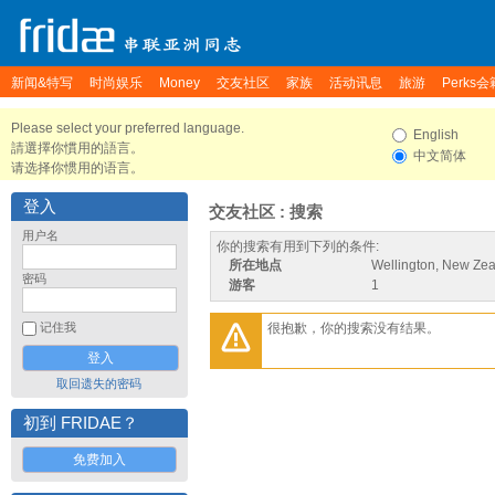
新闻&特写
时尚娱乐
Money
交友社区
家族
活动讯息
旅游
Perks会
Please select your preferred language.
English
請選擇你慣用的語言。
中文简体
请选择你惯用的语言。
登入
交友社区 : 搜索
用户名
你的搜索有用到下列的条件:
所在地点
Wellington, New Ze
密码
游客
1
很抱歉，你的搜索没有结果。
记住我
取回遗失的密码
初到 FRIDAE？
免费加入