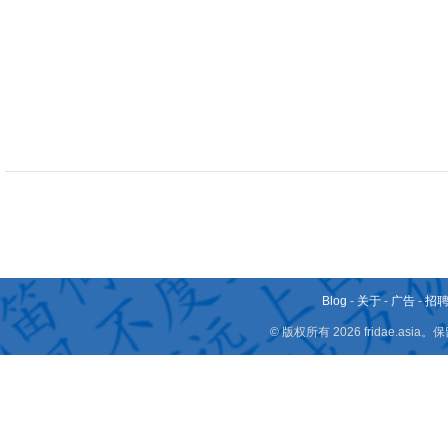
Blog
-
关于
-
广告
-
招
© 版权所有 2026 fridae.a