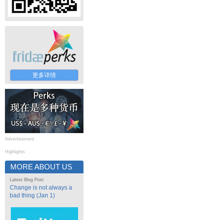
更多详情
Advertisement
Highlights
MORE ABOUT US
Latest Blog Post
Change is not always a
bad thing (Jan 1)