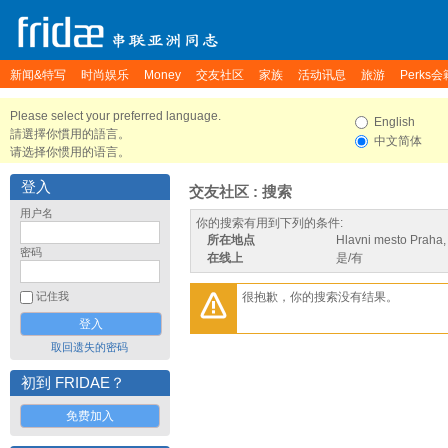
新闻&特写
时尚娱乐
Money
交友社区
家族
活动讯息
旅游
Perks会
Please select your preferred language.
English
請選擇你慣用的語言。
中文简体
请选择你惯用的语言。
登入
交友社区 : 搜索
用户名
你的搜索有用到下列的条件:
所在地点
Hlavni mesto Praha,
密码
在线上
是/有
很抱歉，你的搜索没有结果。
记住我
取回遗失的密码
初到 FRIDAE？
免费加入