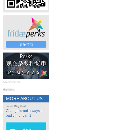
更多详情
Advertisement
Highlights
MORE ABOUT US
Latest Blog Post
Change is not always a
bad thing (Jan 1)