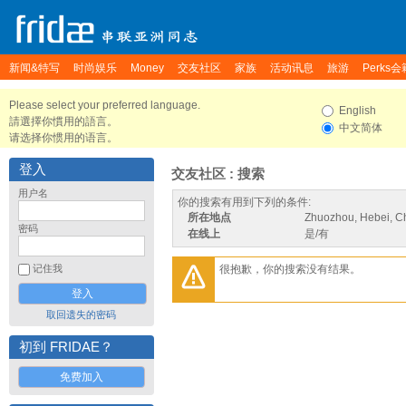
新闻&特写
时尚娱乐
Money
交友社区
家族
活动讯息
旅游
Perks会
Please select your preferred language.
English
請選擇你慣用的語言。
中文简体
请选择你惯用的语言。
登入
交友社区 : 搜索
用户名
你的搜索有用到下列的条件:
所在地点
Zhuozhou, Hebei, C
密码
在线上
是/有
很抱歉，你的搜索没有结果。
记住我
取回遗失的密码
初到 FRIDAE？
免费加入